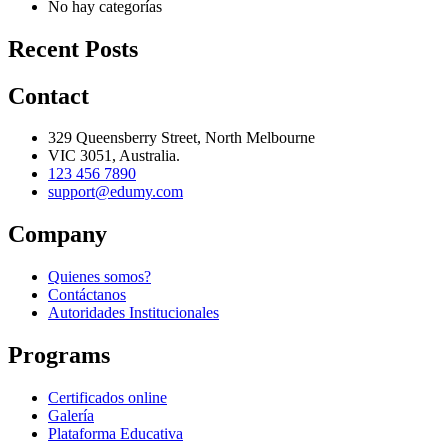
No hay categorías
Recent Posts
Contact
329 Queensberry Street, North Melbourne
VIC 3051, Australia.
123 456 7890
support@edumy.com
Company
Quienes somos?
Contáctanos
Autoridades Institucionales
Programs
Certificados online
Galería
Plataforma Educativa