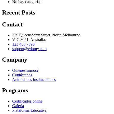
No hay categorías
Recent Posts
Contact
329 Queensberry Street, North Melbourne
VIC 3051, Australia.
123 456 7890
support@edumy.com
Company
Quienes somos?
Contáctanos
Autoridades Institucionales
Programs
Certificados online
Galería
Plataforma Educativa