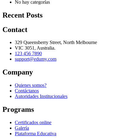
No hay categorías
Recent Posts
Contact
329 Queensberry Street, North Melbourne
VIC 3051, Australia.
123 456 7890
support@edumy.com
Company
Quienes somos?
Contáctanos
Autoridades Institucionales
Programs
Certificados online
Galería
Plataforma Educativa