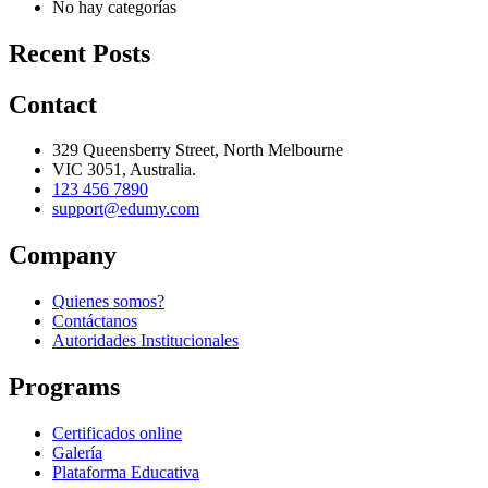
No hay categorías
Recent Posts
Contact
329 Queensberry Street, North Melbourne
VIC 3051, Australia.
123 456 7890
support@edumy.com
Company
Quienes somos?
Contáctanos
Autoridades Institucionales
Programs
Certificados online
Galería
Plataforma Educativa