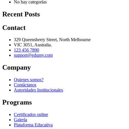
No hay categorías
Recent Posts
Contact
329 Queensberry Street, North Melbourne
VIC 3051, Australia.
123 456 7890
support@edumy.com
Company
Quienes somos?
Contáctanos
Autoridades Institucionales
Programs
Certificados online
Galería
Plataforma Educativa