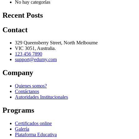
No hay categorías
Recent Posts
Contact
329 Queensberry Street, North Melbourne
VIC 3051, Australia.
123 456 7890
support@edumy.com
Company
Quienes somos?
Contáctanos
Autoridades Institucionales
Programs
Certificados online
Galería
Plataforma Educativa