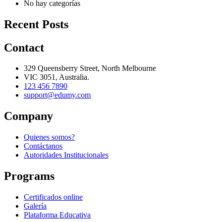
No hay categorías
Recent Posts
Contact
329 Queensberry Street, North Melbourne
VIC 3051, Australia.
123 456 7890
support@edumy.com
Company
Quienes somos?
Contáctanos
Autoridades Institucionales
Programs
Certificados online
Galería
Plataforma Educativa