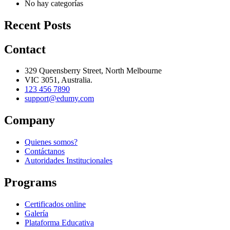
No hay categorías
Recent Posts
Contact
329 Queensberry Street, North Melbourne
VIC 3051, Australia.
123 456 7890
support@edumy.com
Company
Quienes somos?
Contáctanos
Autoridades Institucionales
Programs
Certificados online
Galería
Plataforma Educativa