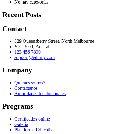
No hay categorías
Recent Posts
Contact
329 Queensberry Street, North Melbourne
VIC 3051, Australia.
123 456 7890
support@edumy.com
Company
Quienes somos?
Contáctanos
Autoridades Institucionales
Programs
Certificados online
Galería
Plataforma Educativa