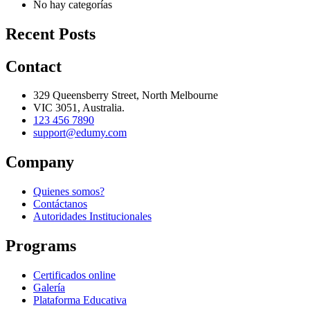
No hay categorías
Recent Posts
Contact
329 Queensberry Street, North Melbourne
VIC 3051, Australia.
123 456 7890
support@edumy.com
Company
Quienes somos?
Contáctanos
Autoridades Institucionales
Programs
Certificados online
Galería
Plataforma Educativa