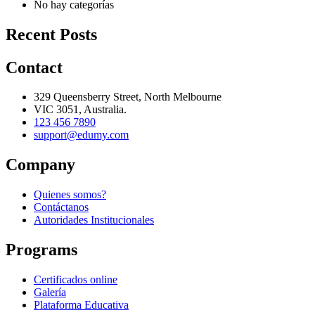
No hay categorías
Recent Posts
Contact
329 Queensberry Street, North Melbourne
VIC 3051, Australia.
123 456 7890
support@edumy.com
Company
Quienes somos?
Contáctanos
Autoridades Institucionales
Programs
Certificados online
Galería
Plataforma Educativa