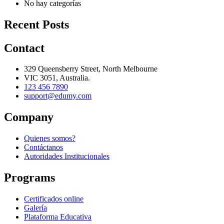
No hay categorías
Recent Posts
Contact
329 Queensberry Street, North Melbourne
VIC 3051, Australia.
123 456 7890
support@edumy.com
Company
Quienes somos?
Contáctanos
Autoridades Institucionales
Programs
Certificados online
Galería
Plataforma Educativa