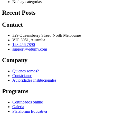
No hay categorías
Recent Posts
Contact
329 Queensberry Street, North Melbourne
VIC 3051, Australia.
123 456 7890
support@edumy.com
Company
Quienes somos?
Contáctanos
Autoridades Institucionales
Programs
Certificados online
Galería
Plataforma Educativa