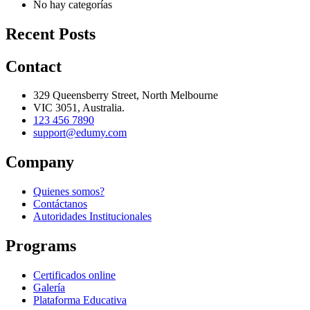
No hay categorías
Recent Posts
Contact
329 Queensberry Street, North Melbourne
VIC 3051, Australia.
123 456 7890
support@edumy.com
Company
Quienes somos?
Contáctanos
Autoridades Institucionales
Programs
Certificados online
Galería
Plataforma Educativa