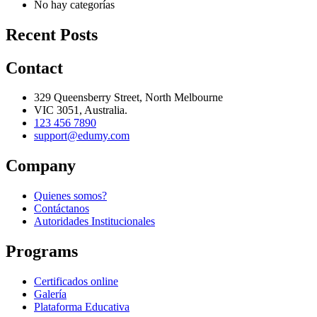
No hay categorías
Recent Posts
Contact
329 Queensberry Street, North Melbourne
VIC 3051, Australia.
123 456 7890
support@edumy.com
Company
Quienes somos?
Contáctanos
Autoridades Institucionales
Programs
Certificados online
Galería
Plataforma Educativa