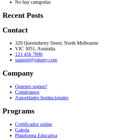
No hay categorías
Recent Posts
Contact
329 Queensberry Street, North Melbourne
VIC 3051, Australia.
123 456 7890
support@edumy.com
Company
Quienes somos?
Contáctanos
Autoridades Institucionales
Programs
Certificados online
Galería
Plataforma Educativa