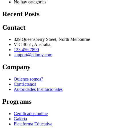
No hay categorías
Recent Posts
Contact
329 Queensberry Street, North Melbourne
VIC 3051, Australia.
123 456 7890
support@edumy.com
Company
Quienes somos?
Contáctanos
Autoridades Institucionales
Programs
Certificados online
Galería
Plataforma Educativa