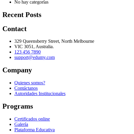
No hay categorías
Recent Posts
Contact
329 Queensberry Street, North Melbourne
VIC 3051, Australia.
123 456 7890
support@edumy.com
Company
Quienes somos?
Contáctanos
Autoridades Institucionales
Programs
Certificados online
Galería
Plataforma Educativa