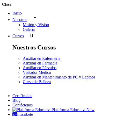
Close
Inicio
Nosotros
Misión y Visión
Galería
Cursos
Nuestros Cursos
Auxiliar en Enfermería
Auxiliar en Farmacia
Auxiliar en Párvulos
Visitador Médico
Auxiliar en Mantenimiento de PC y Laptops
Curso de Belleza
Certificados
Blog
Contáctenos
Plataforma Educativa
New
Inscríbete