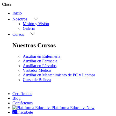
Close
Inicio
Nosotros
Misión y Visión
Galería
Cursos
Nuestros Cursos
Auxiliar en Enfermería
Auxiliar en Farmacia
Auxiliar en Párvulos
Visitador Médico
Auxiliar en Mantenimiento de PC y Laptops
Curso de Belleza
Certificados
Blog
Contáctenos
Plataforma Educativa
New
Inscríbete