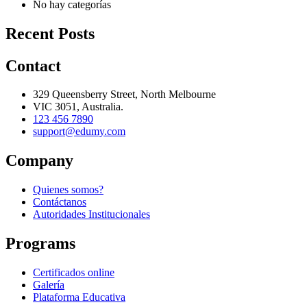
No hay categorías
Recent Posts
Contact
329 Queensberry Street, North Melbourne
VIC 3051, Australia.
123 456 7890
support@edumy.com
Company
Quienes somos?
Contáctanos
Autoridades Institucionales
Programs
Certificados online
Galería
Plataforma Educativa