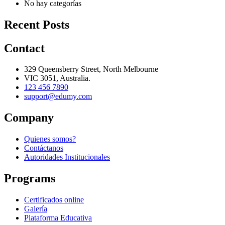
No hay categorías
Recent Posts
Contact
329 Queensberry Street, North Melbourne
VIC 3051, Australia.
123 456 7890
support@edumy.com
Company
Quienes somos?
Contáctanos
Autoridades Institucionales
Programs
Certificados online
Galería
Plataforma Educativa