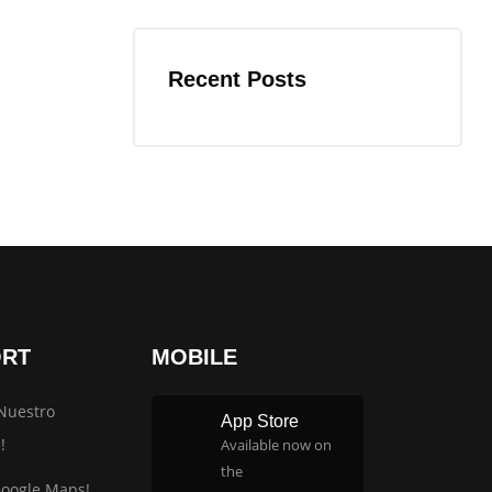
Recent Posts
ORT
MOBILE
Nuestro
App Store
!
Available now on
the
Google Maps!