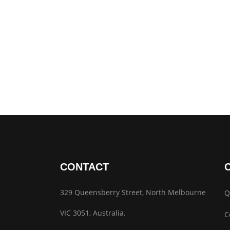
CONTACT
329 Queensberry Street, North Melbourne
Q
VIC 3051, Australia.
C