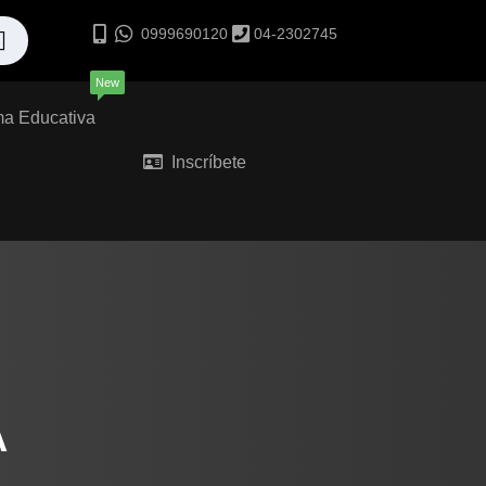
0999690120
04-2302745
New
ma Educativa
Inscríbete
A