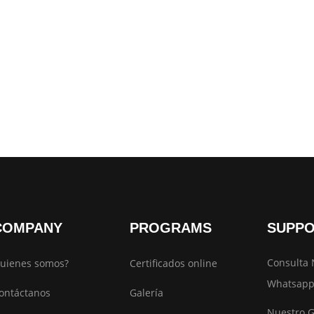
COMPANY
PROGRAMS
SUPP
Consulta 
uienes somos?
Certificados online
Whatsapp
ontáctanos
Galería
Nuestro 