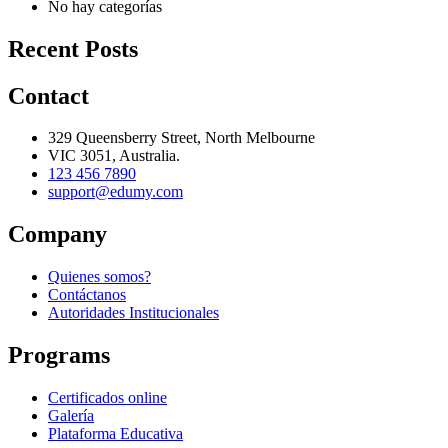
No hay categorías
Recent Posts
Contact
329 Queensberry Street, North Melbourne
VIC 3051, Australia.
123 456 7890
support@edumy.com
Company
Quienes somos?
Contáctanos
Autoridades Institucionales
Programs
Certificados online
Galería
Plataforma Educativa