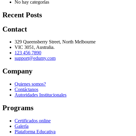
No hay categorías
Recent Posts
Contact
329 Queensberry Street, North Melbourne
VIC 3051, Australia.
123 456 7890
support@edumy.com
Company
Quienes somos?
Contáctanos
Autoridades Institucionales
Programs
Certificados online
Galería
Plataforma Educativa