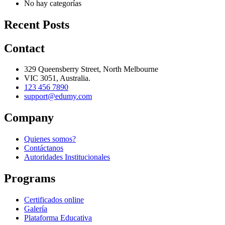
No hay categorías
Recent Posts
Contact
329 Queensberry Street, North Melbourne
VIC 3051, Australia.
123 456 7890
support@edumy.com
Company
Quienes somos?
Contáctanos
Autoridades Institucionales
Programs
Certificados online
Galería
Plataforma Educativa