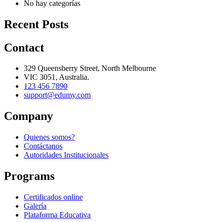
No hay categorías
Recent Posts
Contact
329 Queensberry Street, North Melbourne
VIC 3051, Australia.
123 456 7890
support@edumy.com
Company
Quienes somos?
Contáctanos
Autoridades Institucionales
Programs
Certificados online
Galería
Plataforma Educativa