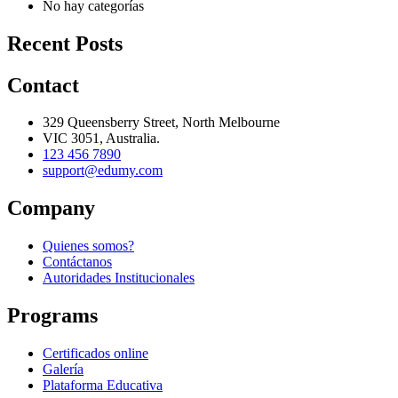
No hay categorías
Recent Posts
Contact
329 Queensberry Street, North Melbourne
VIC 3051, Australia.
123 456 7890
support@edumy.com
Company
Quienes somos?
Contáctanos
Autoridades Institucionales
Programs
Certificados online
Galería
Plataforma Educativa