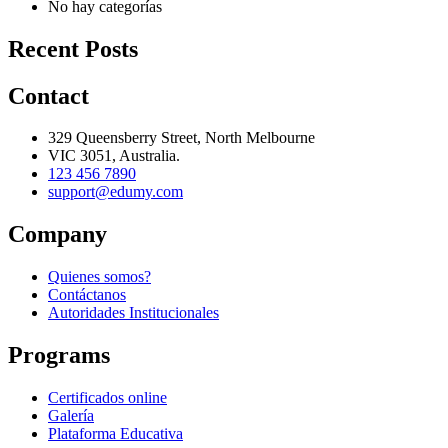
No hay categorías
Recent Posts
Contact
329 Queensberry Street, North Melbourne
VIC 3051, Australia.
123 456 7890
support@edumy.com
Company
Quienes somos?
Contáctanos
Autoridades Institucionales
Programs
Certificados online
Galería
Plataforma Educativa