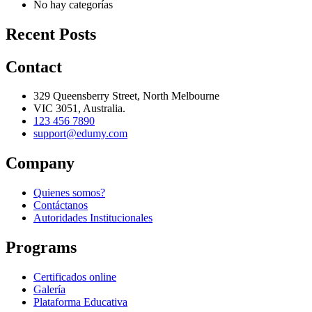
No hay categorías
Recent Posts
Contact
329 Queensberry Street, North Melbourne
VIC 3051, Australia.
123 456 7890
support@edumy.com
Company
Quienes somos?
Contáctanos
Autoridades Institucionales
Programs
Certificados online
Galería
Plataforma Educativa