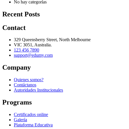
No hay categorías
Recent Posts
Contact
329 Queensberry Street, North Melbourne
VIC 3051, Australia.
123 456 7890
support@edumy.com
Company
Quienes somos?
Contáctanos
Autoridades Institucionales
Programs
Certificados online
Galería
Plataforma Educativa