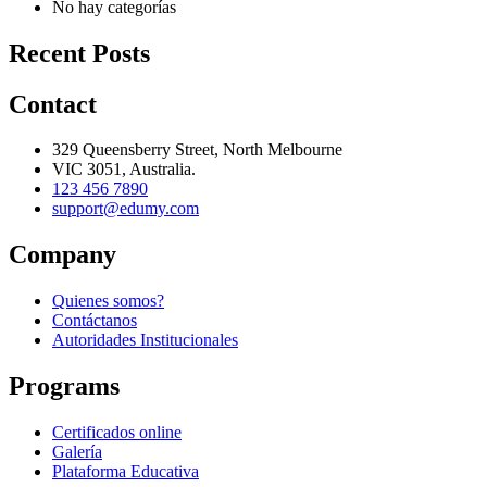
No hay categorías
Recent Posts
Contact
329 Queensberry Street, North Melbourne
VIC 3051, Australia.
123 456 7890
support@edumy.com
Company
Quienes somos?
Contáctanos
Autoridades Institucionales
Programs
Certificados online
Galería
Plataforma Educativa