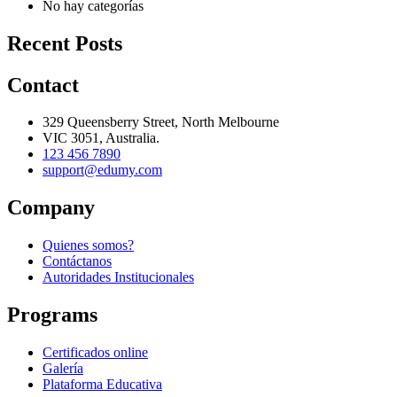
No hay categorías
Recent Posts
Contact
329 Queensberry Street, North Melbourne
VIC 3051, Australia.
123 456 7890
support@edumy.com
Company
Quienes somos?
Contáctanos
Autoridades Institucionales
Programs
Certificados online
Galería
Plataforma Educativa