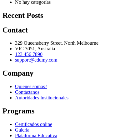
No hay categorías
Recent Posts
Contact
329 Queensberry Street, North Melbourne
VIC 3051, Australia.
123 456 7890
support@edumy.com
Company
Quienes somos?
Contáctanos
Autoridades Institucionales
Programs
Certificados online
Galería
Plataforma Educativa