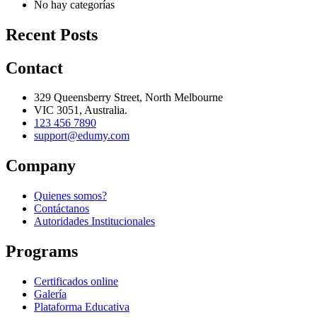
No hay categorías
Recent Posts
Contact
329 Queensberry Street, North Melbourne
VIC 3051, Australia.
123 456 7890
support@edumy.com
Company
Quienes somos?
Contáctanos
Autoridades Institucionales
Programs
Certificados online
Galería
Plataforma Educativa