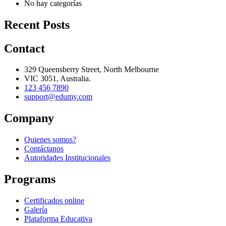
No hay categorías
Recent Posts
Contact
329 Queensberry Street, North Melbourne
VIC 3051, Australia.
123 456 7890
support@edumy.com
Company
Quienes somos?
Contáctanos
Autoridades Institucionales
Programs
Certificados online
Galería
Plataforma Educativa