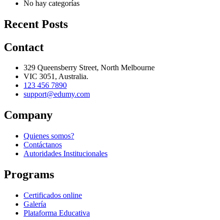
No hay categorías
Recent Posts
Contact
329 Queensberry Street, North Melbourne
VIC 3051, Australia.
123 456 7890
support@edumy.com
Company
Quienes somos?
Contáctanos
Autoridades Institucionales
Programs
Certificados online
Galería
Plataforma Educativa