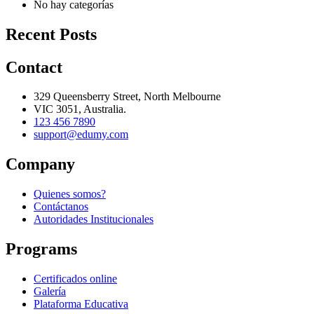
No hay categorías
Recent Posts
Contact
329 Queensberry Street, North Melbourne
VIC 3051, Australia.
123 456 7890
support@edumy.com
Company
Quienes somos?
Contáctanos
Autoridades Institucionales
Programs
Certificados online
Galería
Plataforma Educativa