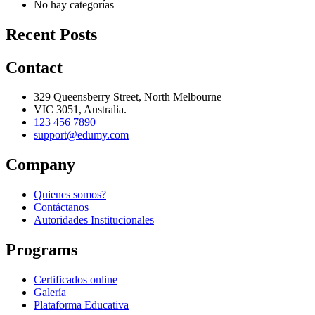
No hay categorías
Recent Posts
Contact
329 Queensberry Street, North Melbourne
VIC 3051, Australia.
123 456 7890
support@edumy.com
Company
Quienes somos?
Contáctanos
Autoridades Institucionales
Programs
Certificados online
Galería
Plataforma Educativa