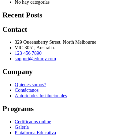
No hay categorías
Recent Posts
Contact
329 Queensberry Street, North Melbourne
VIC 3051, Australia.
123 456 7890
support@edumy.com
Company
Quienes somos?
Contáctanos
Autoridades Institucionales
Programs
Certificados online
Galería
Plataforma Educativa