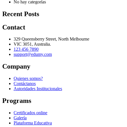
No hay categorías
Recent Posts
Contact
329 Queensberry Street, North Melbourne
VIC 3051, Australia.
123 456 7890
support@edumy.com
Company
Quienes somos?
Contáctanos
Autoridades Institucionales
Programs
Certificados online
Galería
Plataforma Educativa