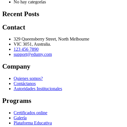
No hay categorías
Recent Posts
Contact
329 Queensberry Street, North Melbourne
VIC 3051, Australia.
123 456 7890
support@edumy.com
Company
Quienes somos?
Contáctanos
Autoridades Institucionales
Programs
Certificados online
Galería
Plataforma Educativa