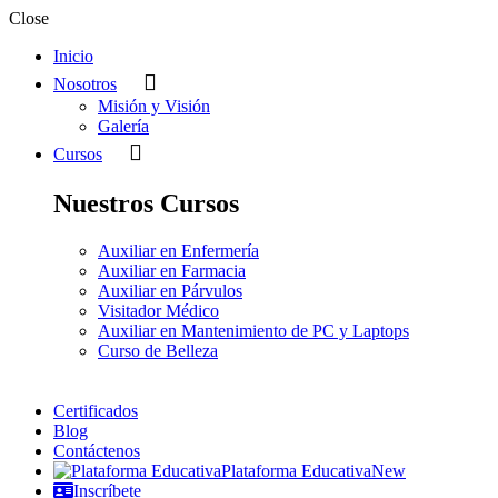
Close
Inicio
Nosotros
Misión y Visión
Galería
Cursos
Nuestros Cursos
Auxiliar en Enfermería
Auxiliar en Farmacia
Auxiliar en Párvulos
Visitador Médico
Auxiliar en Mantenimiento de PC y Laptops
Curso de Belleza
Certificados
Blog
Contáctenos
Plataforma Educativa
New
Inscríbete