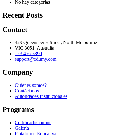
No hay categorías
Recent Posts
Contact
329 Queensberry Street, North Melbourne
VIC 3051, Australia.
123 456 7890
support@edumy.com
Company
Quienes somos?
Contáctanos
Autoridades Institucionales
Programs
Certificados online
Galería
Plataforma Educativa