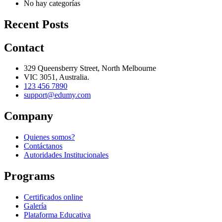
No hay categorías
Recent Posts
Contact
329 Queensberry Street, North Melbourne
VIC 3051, Australia.
123 456 7890
support@edumy.com
Company
Quienes somos?
Contáctanos
Autoridades Institucionales
Programs
Certificados online
Galería
Plataforma Educativa