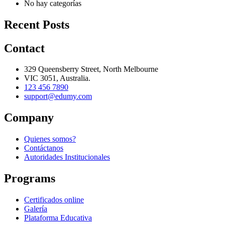
No hay categorías
Recent Posts
Contact
329 Queensberry Street, North Melbourne
VIC 3051, Australia.
123 456 7890
support@edumy.com
Company
Quienes somos?
Contáctanos
Autoridades Institucionales
Programs
Certificados online
Galería
Plataforma Educativa