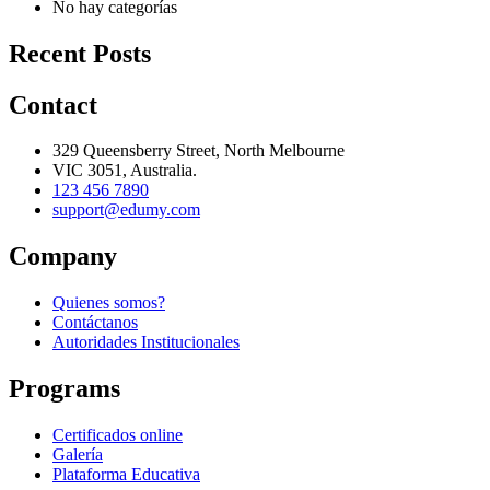
No hay categorías
Recent Posts
Contact
329 Queensberry Street, North Melbourne
VIC 3051, Australia.
123 456 7890
support@edumy.com
Company
Quienes somos?
Contáctanos
Autoridades Institucionales
Programs
Certificados online
Galería
Plataforma Educativa