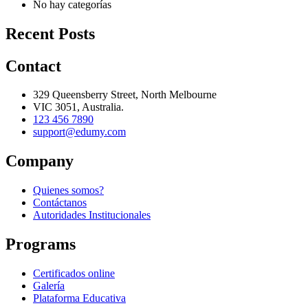
No hay categorías
Recent Posts
Contact
329 Queensberry Street, North Melbourne
VIC 3051, Australia.
123 456 7890
support@edumy.com
Company
Quienes somos?
Contáctanos
Autoridades Institucionales
Programs
Certificados online
Galería
Plataforma Educativa