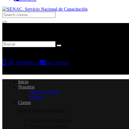
0999690120
04-2302745
Inicio
Nosotros
Misión y Visión
Galería
Cursos
NUESTROS CURSOS
Auxiliar en Enfermería
Auxiliar en Farmacia