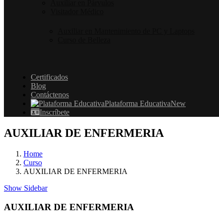
Auxiliar en Párvulos
Visitador Médico
Auxiliar en Mantenimiento de PC y Laptops
Curso de Belleza
Certificados
Blog
Contáctenos
Plataforma Educativa
New
Inscríbete
AUXILIAR DE ENFERMERIA
Home
Curso
AUXILIAR DE ENFERMERIA
Show Sidebar
AUXILIAR DE ENFERMERIA