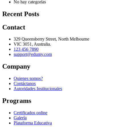
No hay categorías
Recent Posts
Contact
329 Queensberry Street, North Melbourne
VIC 3051, Australia.
123 456 7890
support@edumy.com
Company
Quienes somos?
Contáctanos
Autoridades Institucionales
Programs
Certificados online
Galería
Plataforma Educativa